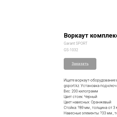
Воркаут комплек
Garant SPORT
GS-1032
Заказать
Ищете воркаут-оборудование в
gsport.kz. Установка под ключ
Вес: 200 килограмм
Цвет стоек: Черный
Цвет навесных: Оранжевый
Стойка: ?89 мм., толщина от 3 
Навесные элементы: ?33 мм., т