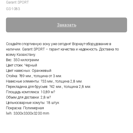
Garant SPORT
GS-1083
Заказать
Создайте спортивную зону уже сегодня! Воркаут-оборудование в
наличии. Garant SPORT – гарант качества и надежность. Доставка по
всему Казахстану.
Вес: 350 килограмм
Цвет стоек: Черный
Цвет навесных: Оранжевый
Стойка: ?89 мм., толщина от 3 мм.
Навесные элементы: ?33 мм., толщина 2,8 мм.
Перекладина для брусьев: ?42 мм., толщина 2,8 мм.
Площадь комплекса: 10,89 м?
Объем для доставки: 2,8 м?
Цельносварные хомуты: 18 штук
Покраска: Полимерная
lwh: 3300x3300x3200 mm