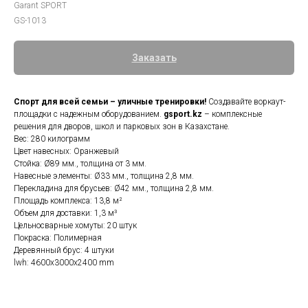
Garant SPORT
GS-1013
Заказать
Спорт для всей семьи – уличные тренировки!
Создавайте воркаут-
площадки с надежным оборудованием.
gsport.kz
– комплексные
решения для дворов, школ и парковых зон в Казахстане.
Вес: 280 килограмм
Цвет навесных: Оранжевый
Стойка: Ø89 мм., толщина от 3 мм.
Навесные элементы: Ø33 мм., толщина 2,8 мм.
Перекладина для брусьев: Ø42 мм., толщина 2,8 мм.
Площадь комплекса: 13,8 м²
Объем для доставки: 1,3 м³
Цельносварные хомуты: 20 штук
Покраска: Полимерная
Деревянный брус: 4 штуки
lwh: 4600x3000x2400 mm