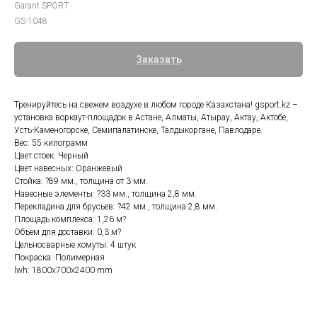
Garant SPORT
GS-1048
Заказать
Тренируйтесь на свежем воздухе в любом городе Казахстана! gsport.kz –
установка воркаут-площадок в Астане, Алматы, Атырау, Актау, Актобе,
Усть-Каменогорске, Семипалатинске, Талдыкоргане, Павлодаре.
Вес: 55 килограмм
Цвет стоек: Черный
Цвет навесных: Оранжевый
Стойка: ?89 мм., толщина от 3 мм.
Навесные элементы: ?33 мм., толщина 2,8 мм.
Перекладина для брусьев: ?42 мм., толщина 2,8 мм.
Площадь комплекса: 1,26 м?
Объем для доставки: 0,3 м?
Цельносварные хомуты: 4 штук
Покраска: Полимерная
lwh: 1800x700x2400 mm